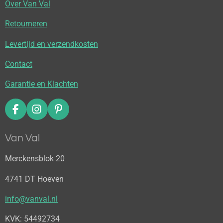
Over Van Val
Retourneren
Levertijd en verzendkosten
Contact
Garantie en Klachten
F
I
P
a
n
i
c
s
n
Van Val
e
t
t
b
a
e
Merckensblok 20
o
g
r
o
r
e
4741 DT Hoeven
k
a
s
m
t
info@vanval.nl
KVK: 54492734