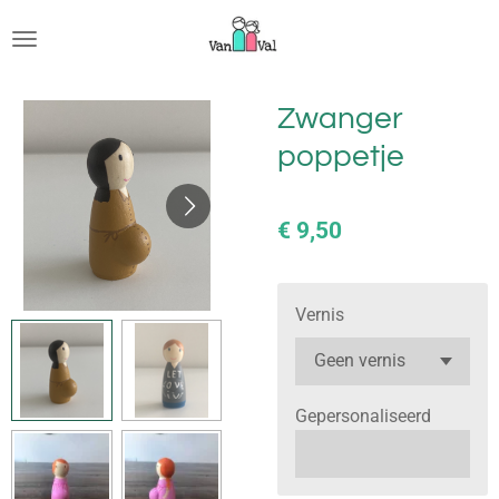
Ga
direct
naar
de
Zwanger
hoofdinhoud
poppetje
€ 9,50
Vernis
Gepersonaliseerd