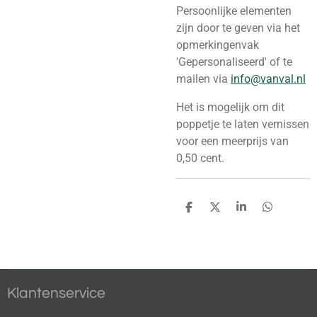
Persoonlijke elementen
zijn door te geven via het
opmerkingenvak
'Gepersonaliseerd' of te
mailen via
info@vanval.nl
Het is mogelijk om dit
poppetje te laten vernissen
voor een meerprijs van
0,50 cent.
D
D
S
D
e
e
h
e
l
e
a
l
e
l
r
e
n
e
n
Klantenservice