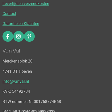
Levertijd en verzendkosten
Contact
Garantie en Klachten
F
I
P
a
n
i
c
s
n
Van Val
e
t
t
b
a
e
Merckensblok 20
o
g
r
o
r
e
4741 DT Hoeven
k
a
s
m
t
info@vanval.nl
KVK: 54492734
BTW nummer: NL001768774B68
IBAN: NL17KNAB0259823023