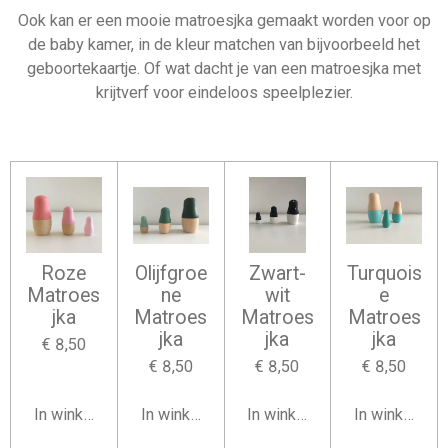
Ook kan er een mooie matroesjka gemaakt worden voor op
de baby kamer, in de kleur matchen van bijvoorbeeld het
geboortekaartje. Of wat dacht je van een matroesjka met
krijtverf voor eindeloos speelplezier.
Roze
Olijfgroe
Zwart-
Turquois
Matroes
ne
wit
e
jka
Matroes
Matroes
Matroes
jka
jka
jka
€ 8,50
€ 8,50
€ 8,50
€ 8,50
In winkelwagen
In winkelwagen
In winkelwagen
In winkelwag