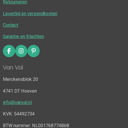
Retourneren
Levertijd en verzendkosten
Contact
Garantie en Klachten
F
I
P
a
n
i
c
s
n
Van Val
e
t
t
b
a
e
Merckensblok 20
o
g
r
o
r
e
4741 DT Hoeven
k
a
s
m
t
info@vanval.nl
KVK: 54492734
BTW nummer: NL001768774B68