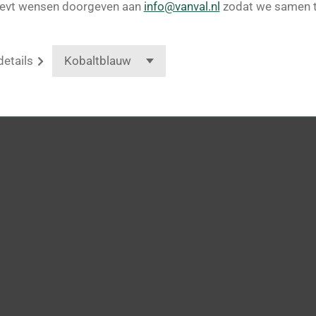
 evt wensen doorgeven aan
info@vanval.nl
zodat we samen t
details