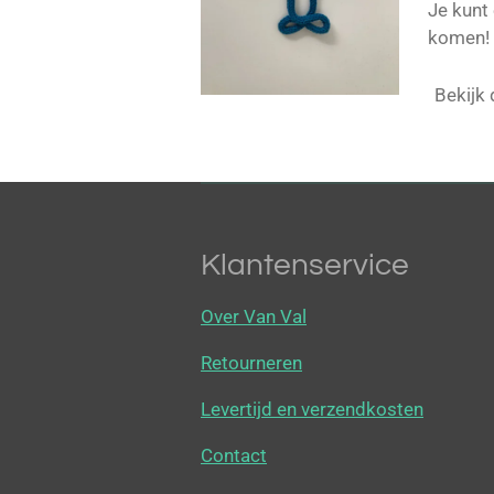
Je kunt
komen!
Bekijk 
Klantenservice
Over Van Val
Retourneren
Levertijd en verzendkosten
Contact