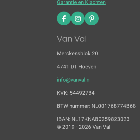
Garantie en Klachten
F
I
P
a
n
i
c
s
n
Van Val
e
t
t
b
a
e
o
g
r
Merckensblok 20
o
r
e
k
a
s
4741 DT Hoeven
m
t
info@vanval.nl
KVK: 54492734
BTW nummer: NL001768774B68
IBAN: NL17KNAB0259823023
© 2019 - 2026 Van Val