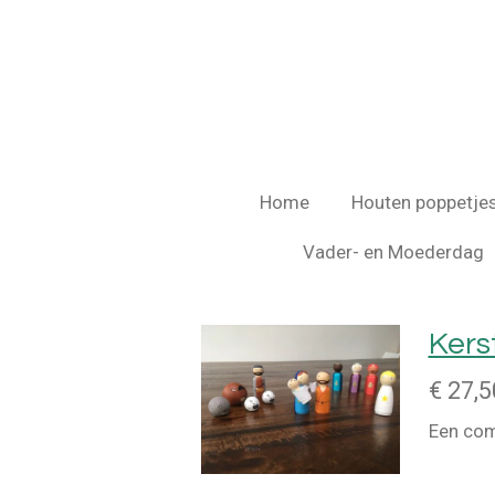
Ga
direct
naar
de
hoofdinhoud
Home
Houten poppetje
Vader- en Moederdag
Kers
€ 27,5
Een com