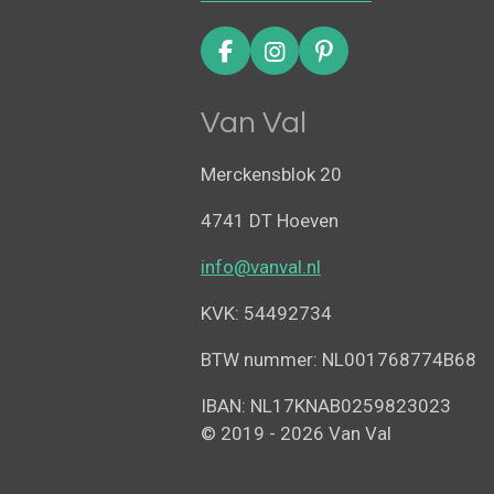
F
I
P
a
n
i
c
s
n
Van Val
e
t
t
b
a
e
o
g
r
Merckensblok 20
o
r
e
k
a
s
4741 DT Hoeven
m
t
info@vanval.nl
KVK: 54492734
BTW nummer: NL001768774B68
IBAN: NL17KNAB0259823023
© 2019 - 2026 Van Val