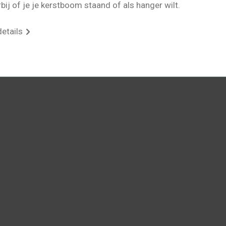
rbij of je je kerstboom staand of als hanger wilt.
details