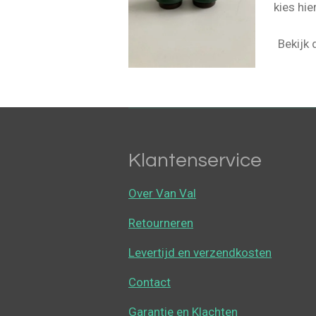
kies hie
Bekijk 
Klantenservice
Over Van Val
Retourneren
Levertijd en verzendkosten
Contact
Garantie en Klachten