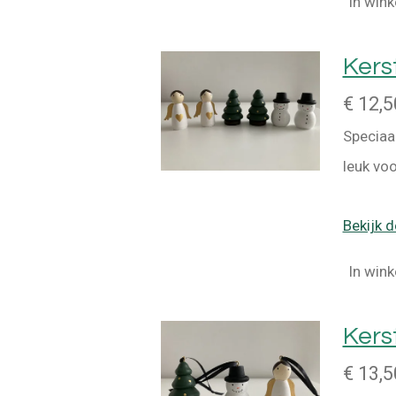
In win
Kers
€ 12,5
Speciaa
leuk voo
Bekijk d
In win
Kers
€ 13,5