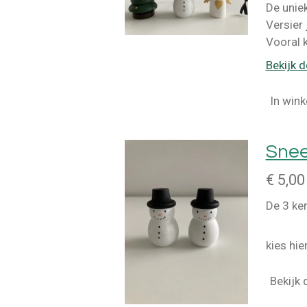
De uniek
Versier
Vooral 
Bekijk d
In win
Sne
€ 5,00
De 3 ker
kies hie
Bekijk 