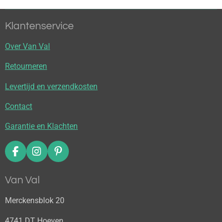
Klantenservice
Over Van Val
Retourneren
Levertijd en verzendkosten
Contact
Garantie en Klachten
F
I
P
a
n
i
c
s
n
Van Val
e
t
t
b
a
e
Merckensblok 20
o
g
r
o
r
e
4741 DT Hoeven
k
a
s