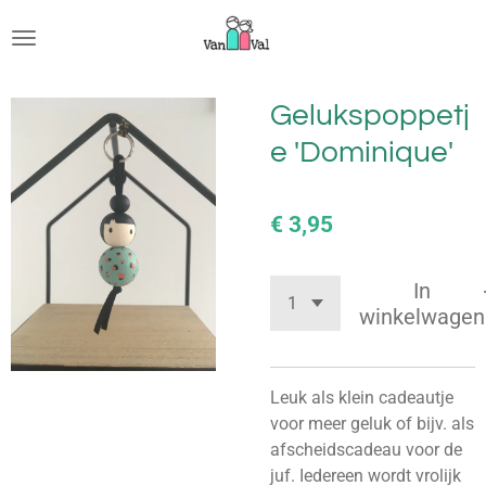
Ga
direct
naar
de
Gelukspoppetj
hoofdinhoud
e 'Dominique'
€ 3,95
In
winkelwagen
Leuk als klein cadeautje
voor meer geluk of bijv. als
afscheidscadeau voor de
juf. Iedereen wordt vrolijk