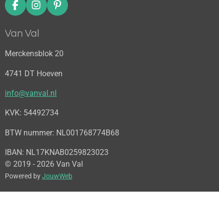
F
I
P
a
n
i
c
s
n
Van Val
e
t
t
b
a
e
Merckensblok 20
o
g
r
o
r
e
4741 DT Hoeven
k
a
s
m
t
info@vanval.nl
KVK: 54492734
BTW nummer: NL001768774B68
IBAN: NL17KNAB0259823023
© 2019 - 2026 Van Val
Powered by
JouwWeb