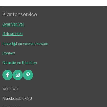
n
e
n
Klantenservice
Over Van Val
Retourneren
Levertijd en verzendkosten
Contact
Garantie en Klachten
F
I
P
a
n
i
c
s
n
Van Val
e
t
t
b
a
e
Merckensblok 20
o
g
r
o
r
e