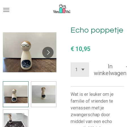
Ga
direct
naar
de
Echo poppetje
hoofdinhoud
€ 10,95
In
winkelwagen
Wat is er leuker om je
familie of vrienden te
verrassen met je
zwangerschap door
middel van een echo