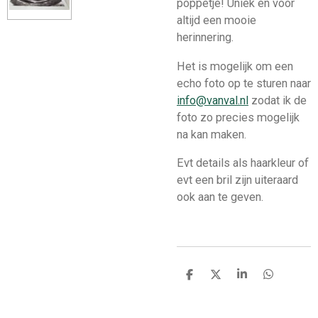
poppetje! Uniek en voor
altijd een mooie
herinnering.
Het is mogelijk om een
echo foto op te sturen naar
info@vanval.nl
zodat ik de
foto zo precies mogelijk
na kan maken.
Evt details als haarkleur of
evt een bril zijn uiteraard
ook aan te geven.
D
D
S
D
e
e
h
e
l
e
a
l
e
l
r
e