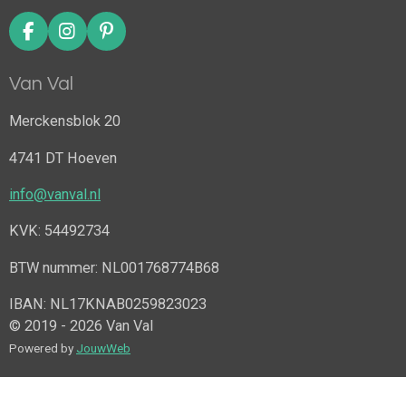
F
I
P
a
n
i
c
s
n
Van Val
e
t
t
b
a
e
Merckensblok 20
o
g
r
o
r
e
4741 DT Hoeven
k
a
s
m
t
info@vanval.nl
KVK: 54492734
BTW nummer: NL001768774B68
IBAN: NL17KNAB0259823023
© 2019 - 2026 Van Val
Powered by
JouwWeb