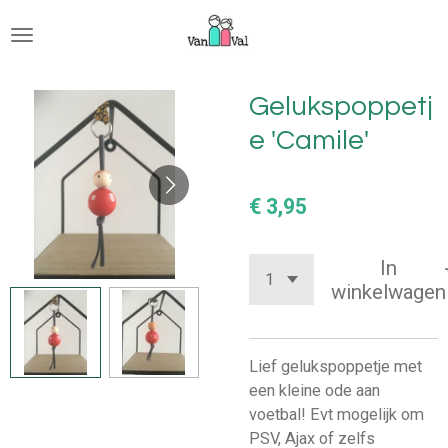
Ga
direct
naar
de
Gelukspoppetj
hoofdinhoud
e 'Camile'
€ 3,95
In
winkelwagen
Lief gelukspoppetje met
een kleine ode aan
voetbal! Evt mogelijk om
PSV, Ajax of zelfs